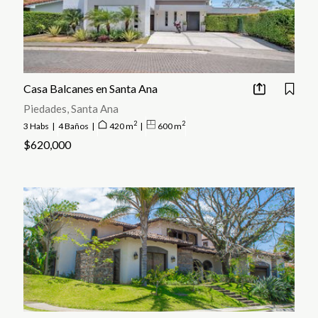
Casa Balcanes en Santa Ana
Piedades, Santa Ana
2
2
3 Habs
|
4 Baños
|
420 m
|
600 m
$620,000