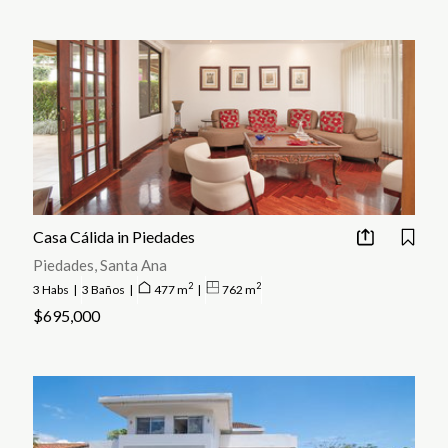
Casa Cálida in Piedades
Piedades, Santa Ana
2
2
3 Habs
|
3 Baños
|
477 m
|
762 m
$695,000