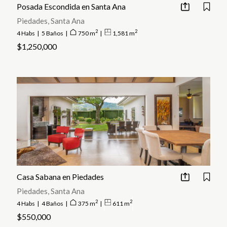
Posada Escondida en Santa Ana
Piedades, Santa Ana
2
2
4 Habs
|
5 Baños
|
750 m
|
1,581 m
$1,250,000
Casa Sabana en Piedades
Piedades, Santa Ana
2
2
4 Habs
|
4 Baños
|
375 m
|
611 m
$550,000