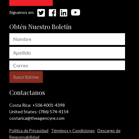
Siguenos en:
Obtén Nuestro Boletín
Suscribirme
Contactanos
Costa Rica:
+506 4001-4398
United States:
(786) 574-4154
costarica@theagencyre.com
Política de Privacidad
|
Términos y Condiciones
|
Descargo de
Responsabilidad