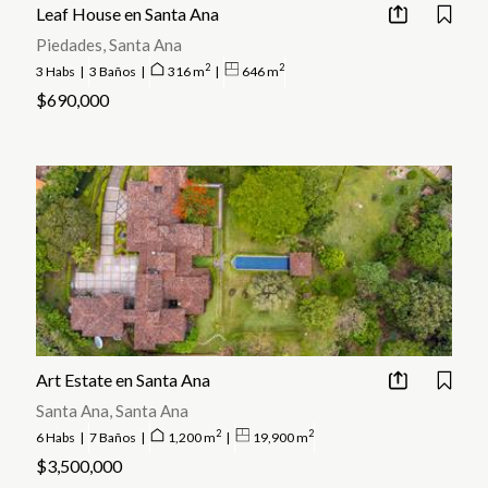
Leaf House en Santa Ana
Piedades, Santa Ana
2
2
3 Habs
|
3 Baños
|
316 m
|
646 m
$690,000
Art Estate en Santa Ana
Santa Ana, Santa Ana
2
2
6 Habs
|
7 Baños
|
1,200 m
|
19,900 m
$3,500,000