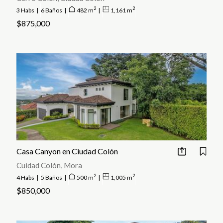
2
2
3 Habs
|
6 Baños
|
482 m
|
1,161 m
$875,000
Casa Canyon en Ciudad Colón
Cuidad Colón, Mora
2
2
4 Habs
|
5 Baños
|
500 m
|
1,005 m
$850,000