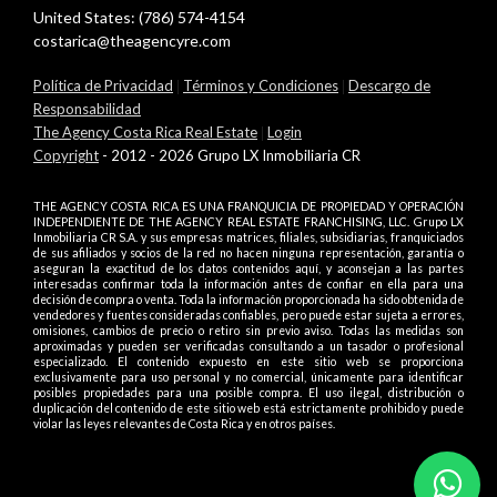
United States:
(786) 574-4154
costarica@theagencyre.com
Política de Privacidad
|
Términos y Condiciones
|
Descargo de
Responsabilidad
The Agency Costa Rica Real Estate
|
Login
Copyright
- 2012 - 2026 Grupo LX Inmobiliaria CR
THE AGENCY COSTA RICA ES UNA FRANQUICIA DE PROPIEDAD Y OPERACIÓN
INDEPENDIENTE DE THE AGENCY REAL ESTATE FRANCHISING, LLC. Grupo LX
Inmobiliaria CR S.A. y sus empresas matrices, filiales, subsidiarias, franquiciados
de sus afiliados y socios de la red no hacen ninguna representación, garantía o
aseguran la exactitud de los datos contenidos aquí, y aconsejan a las partes
interesadas confirmar toda la información antes de confiar en ella para una
decisión de compra o venta. Toda la información proporcionada ha sido obtenida de
vendedores y fuentes consideradas confiables, pero puede estar sujeta a errores,
omisiones, cambios de precio o retiro sin previo aviso. Todas las medidas son
aproximadas y pueden ser verificadas consultando a un tasador o profesional
especializado. El contenido expuesto en este sitio web se proporciona
exclusivamente para uso personal y no comercial, únicamente para identificar
posibles propiedades para una posible compra. El uso ilegal, distribución o
duplicación del contenido de este sitio web está estrictamente prohibido y puede
violar las leyes relevantes de Costa Rica y en otros países.