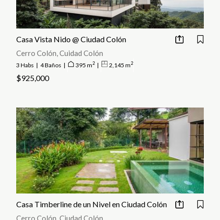
ambiente tranquilo separado de las áreas más concurridas pero cerca
de todo lo que pueda necesitar.
Casa Vista Nido @ Ciudad Colón
Cerro Colón, Cuidad Colón
2
2
3 Habs
|
4 Baños
|
395 m
|
2,145 m
$925,000
Casa Timberline de un Nivel en Ciudad Colón
Cerro Colón, Ciudad Colón