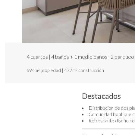
4 cuartos
|
4 baños
+
1 medio baños
|
2 parqueo 
694m
propiedad
|
477m
construcción
2
2
Destacados
Distribución de dos pi
Comunidad boutique con
Refrescante diseño co