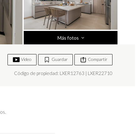
Más fotos
Video
Guardar
Compartir
Código de propiedad: LXER12763 | LXER22710
os.