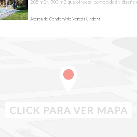
285 m2 y 300 m2 que ofrecen comodidad y diseño
Acerca de Condominio Vereda Lindora
Ubicada en Lindora, una de las zonas con mayor 
inmobiliario, Vereda ofrece no solo una excelente 
sino también una fuerte inversión a largo plazo. 
minutos de las áreas comerciales y de entreteni
Ana, de las principales carreteras, centros comerc
hospitales.
Las casas en venta en Vereda Lindora típicament
hasta más de $1.5 millones.