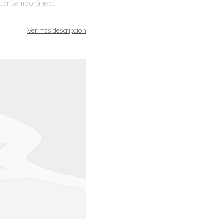
 contemporáneo.
Ver más
descripción
plusvalía y mayor interés
ubicación para la vivienda
Vereda Lindora está a solo
miento de Lindora y Santa
iales del área, escuelas y
e rondan desde $1,000,000