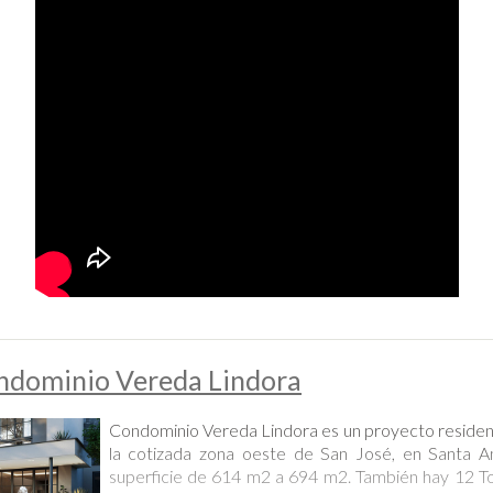
ndominio Vereda Lindora
Condominio Vereda Lindora es un proyecto residenc
la cotizada zona oeste de San José, en Santa A
superficie de 614 m2 a 694 m2. También hay 12 