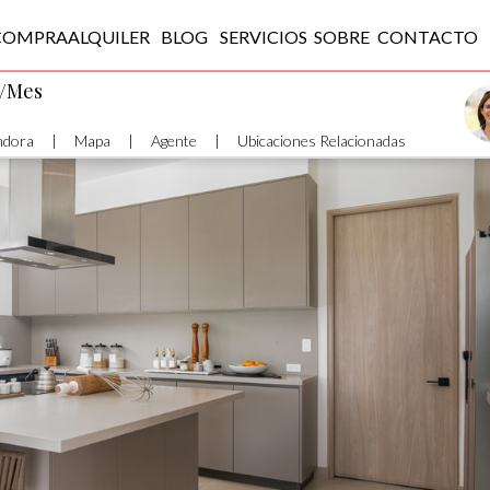
COMPRA
ALQUILER
BLOG
SERVICIOS
SOBRE
CONTACTO
0/Mes
ndora
|
Mapa
|
Agente
|
Ubicaciones Relacionadas