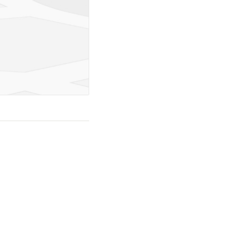
reas sociales con aire
a para celebraciones. En el
libre y baños, ideal para el
én cuenta con dos canchas
iluminación para jugar de
sio con máquinas y equipo
, una ciclovía de 5km que
unds para niños. El parque
Track, una característica
de la Ruta de la Paz, una
ostarricense Jorge Jiménez
e su nuevo campus dentro
 calidad a poca distancia.
 Vindi están disponibles