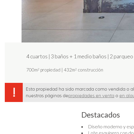
4 cuartos
|
3 baños
+
1 medio baños
|
2 parqueo 
700m
propiedad
|
432m
construcción
2
2
!
Esta propiedad ha sido marcada como vendida o alq
nuestras páginas de
propiedades en venta
o
en alqu
Destacados
Diseño moderno y espa
Lote esquinero con dob