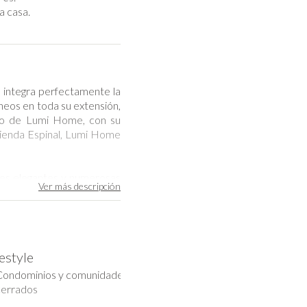
a casa.
integra perfectamente la
neos en toda su extensión,
tro de Lumi Home, con su
acienda Espinal, Lumi Home
ses elegantes y numerosas
Ver más
descripción
ca y llamativa pared verde
nte sereno y fresco que se
o para la sala de estar, el
festyle
rasta la carpintería blanca
Condominios y comunidades
letamente por dos lados a
cerrados
rraza panorámica.