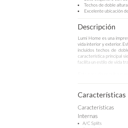
Techos de doble altura
Excelente ubicación de
Descripción
Lumi Home es una impres
vida interior y exterior.
incluidos techos de dob
característica principal 
facilita un estilo de vida t
Esta casa de esquina cue
ventanas, creando una atm
de doble altura que lleva
extiende por toda la casa.
Características
El amplio espacio de la sa
Características
comedor y la cocina, todos
Internas
con detalles en madera o
través de puertas corredi
A/C Splits