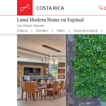
COSTA RICA
Lumi Modern Home en Espinal
San Rafael, Alajuela
Galeria
|
Detalles
|
Video
|
Hacienda Espinal
|