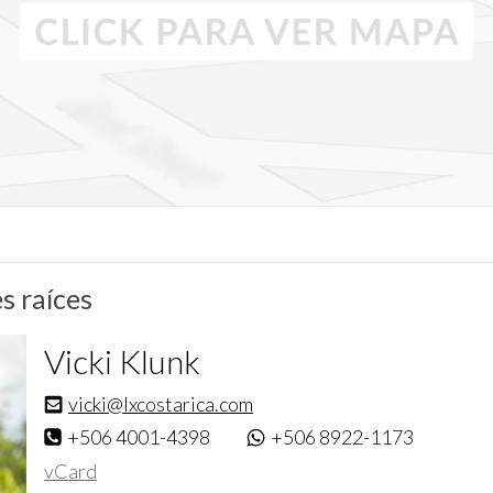
Espinal. La casa club ofrece dos amplias á
acondicionado, bar y cocina, lo que la hace perfect
exterior, se ofrece una gran piscina, duchas al aire 
clima soleado de Alajuela. Hacienda Espinal tambi
de fútbol para 5 y 11 jugadores, equipadas con 
noche. Tres canchas de tenis bajo techo, un gimna
esperan a la vuelta de la esquina de la casa club.
Otras comodidades incluyen un parque para perros
también se puede usar para correr y varios playgro
de patinaje cuenta con rampas, bowls y una pump 
s raíces
única de la comunidad. También podrá disfrutar 
exhibición de esculturas del reconocido artista c
Deredia. Country Day School abrió recientement
Vicki Klunk
de Hacienda Espinal, ofreciendo educación de alta
Finalmente, supermercados como Auto Mercado y
vicki@lxcostarica.com
muy cerca.
+506 4001-4398
+506 8922-1173
vCard