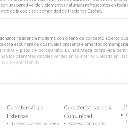
 con una pared verde y elementos naturales refrescantes en toda l
ntro de la codiciada comunidad de Hacienda Espinal.
ionante residencia moderna con diseño de concepto abierto que 
 Esta casa esquinera de dos niveles presenta elementos contemporá
le altura y pisos de porcelanato. La naturaleza cobra vida den
siendo los diferentes detalles verdes en su interior. Ubicada en H
ranquilo y entretenido.
nta con una impresionante doble fachada con tonos blancos y gri
ósfera luminosa y aireada. Al entrar a Lumi Home, recibe una úni
 el principal elemento natural al interior, proporcionando un ambie
la a la izquierda incluye un diseño de concepto abierto bien definid
Características
Características de la
Li
 muy bien iluminados y con hermosas vistas al patio. La cocina cont
Externas
Comunidad
scura, añadiendo un toque de elegancia. El comedor se abre comp
zas de vidrio, extendiéndose sin problemas a una extraordinaria te
Diseño Contemporáneo
Acceso controlado